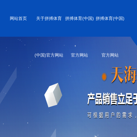
网站首页
关于拼搏体育
拼搏体育(中国)
拼搏体育(中国)
(中国)官方网站
官方网站
官方网站