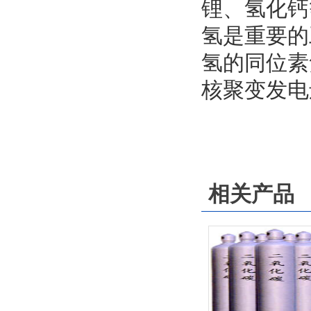
锂、氢化钙
氢是重要的
氢的同位素
核聚变发电
相关产品