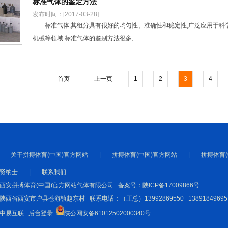
标准气体的鉴定方法
发布时间：
[2017-03-28]
标准气体,其组分具有很好的均匀性、准确性和稳定性,广泛应用于科
机械等领域.标准气体的鉴别方法很多,...
首页
上一页
1
2
3
4
关于拼搏体育(中国)官方网站
|
拼搏体育(中国)官方网站
|
拼搏体育
贤纳士
|
联系我们
西安拼搏体育(中国)官方网站气体有限公司
备案号：陕ICP备17009866号
西省西安市户县苍游镇赵东村 联系电话：（王总）13992869550 13891849695 84
中易互联
后台登录
陕公网安备61012502000340号