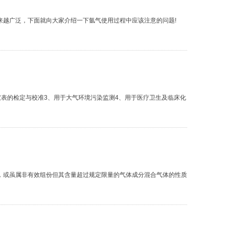
来越广泛，下面就向大家介绍一下氩气使用过程中应该注意的问题!
仪表的检定与校准3、用于大气环境污染监测4、用于医疗卫生及临床化
效组份，或虽属非有效组份但其含量超过规定限量的气体成分混合气体的性质