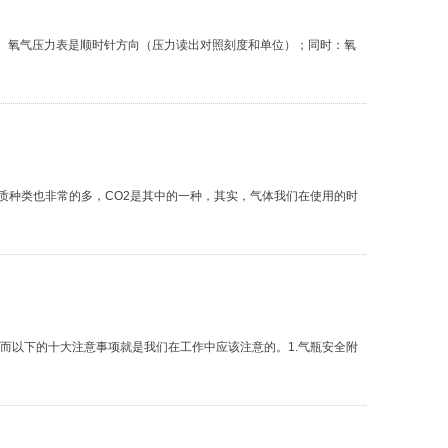
尔、氧气压力表是顺时针方向（压力读出对照刻度和单位）；同时：氧
种类也非常的多，CO2是其中的一种，其实，气体我们在使用的时
而以下的十大注意事项就是我们在工作中应该注意的。1.气瓶安全附