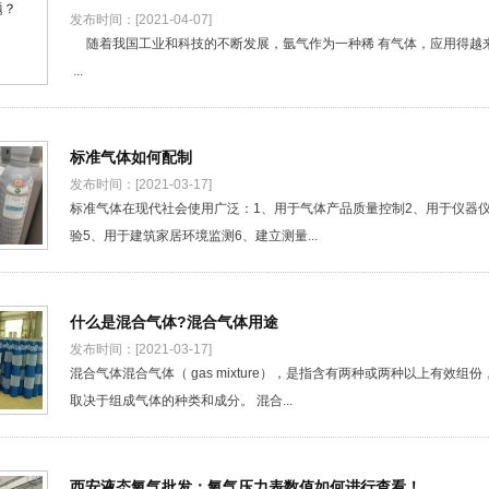
发布时间：
[2021-04-07]
随着我国工业和科技的不断发展，氩气作为一种稀 有气体，应用得越
...
标准气体如何配制
发布时间：
[2021-03-17]
标准气体在现代社会使用广泛：1、用于气体产品质量控制2、用于仪器
验5、用于建筑家居环境监测6、建立测量...
什么是混合气体?混合气体用途
发布时间：
[2021-03-17]
混合气体混合气体（ gas mixture），是指含有两种或两种以上有
取决于组成气体的种类和成分。 混合...
西安液态氧气批发：氧气压力表数值如何进行查看！