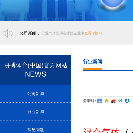
公司新闻：
关于禁止充装气瓶的条件
查看详情>>
标准气体的安全生产与管理
查看详情>>
行业新闻
拼搏体育(中国)官方网站
NEWS
工业气体应用在哪些企业中
查看详情>>
公司新闻
分享到：
行业新闻
常见问题
混合气体
（