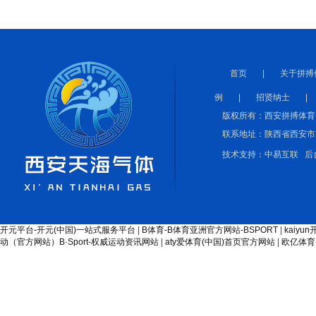
首页
|
关于拼搏
例
|
招贤纳士
|
版权所有：西安拼搏体育
联系地址：陕西省西安市户县苍
技术支持：
中易互联
后
开元平台-开元(中国)一站式服务平台
|
B体育-B体育亚洲官方网站-BSPORT
|
kaiyu
动（官方网站）B·Sport-权威运动资讯网站
|
aty爱体育(中国)首页官方网站
|
欧亿体育