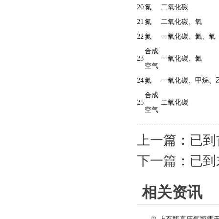
20
氮
二氧化碳
21
氮
二氧化碳、氧
22
氮
一氧化碳、氦、氧
合成
23
一氧化碳、氦
空气
24
氮
一氧化碳、甲烷、
合成
25
二氧化碳
空气
上一篇：已到
下一篇：已到
相关资讯