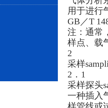
气体分析系统ga
用于进行
GB／T 148
注：通常
样点、载
2
采样sampli
2．1
采样探头sam
一种插入
样管线或