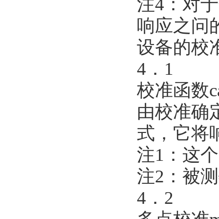
注4：对
响应之问
设备的校
4．1
校准函数calib
由校准确
式，它将
注1：这
注2：被
4．2