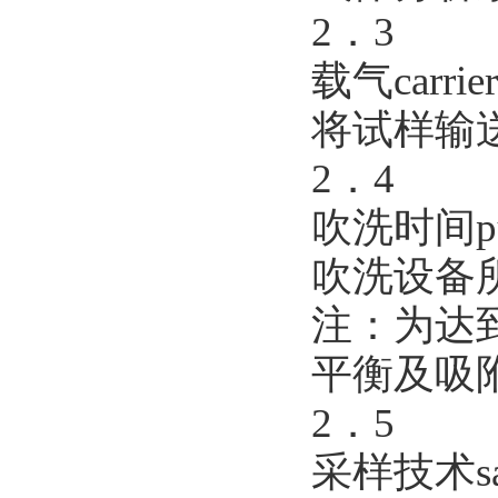
2．3
载气carrier
将试样输
2．4
吹洗时间pur
吹洗设备
注：为达到
平衡及吸
2．5
采样技术samp