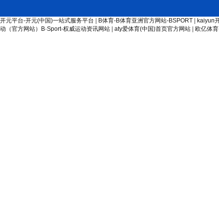
开元平台-开元(中国)一站式服务平台
|
B体育-B体育亚洲官方网站-BSPORT
|
kaiyu
动（官方网站）B·Sport-权威运动资讯网站
|
aty爱体育(中国)首页官方网站
|
欧亿体育