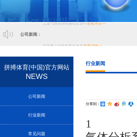
公司新闻：
关于禁止充装气瓶的条件
查看详情>>
标准气体的安全生产与管理
查看详情>>
行业新闻
拼搏体育(中国)官方网站
NEWS
工业气体应用在哪些企业中
查看详情>>
公司新闻
分享到：
行业新闻
1
常见问题