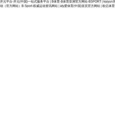
开元平台-开元(中国)一站式服务平台
|
B体育-B体育亚洲官方网站-BSPORT
|
kaiyu
动（官方网站）B·Sport-权威运动资讯网站
|
aty爱体育(中国)首页官方网站
|
欧亿体育