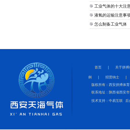
工业气体的十大注
液氧的运输注意事
怎么制备工业气体
首页
|
关于拼搏
例
|
招贤纳士
|
版权所有：西安拼搏体育
联系地址：陕西省西安市户县苍
技术支持：
中易互联
后